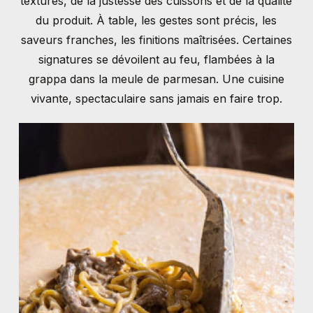
textures,
de
la
justesse
des
cuissons
et
de
la
qualité
du
produit. À
table,
les
gestes
sont
précis,
les
saveurs
franches,
les
finitions
maîtrisées.
Certaines
signatures
se
dévoilent
au
feu,
flambées
à
la
grappa
dans
la
meule
de
parmesan.
Une
cuisine
vivante,
spectaculaire
sans
jamais
en
faire
trop.