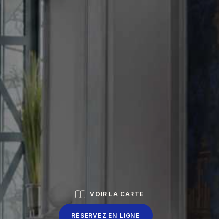
VOIR LA CARTE
R
É
S
E
R
V
E
Z
E
N
L
I
G
N
E