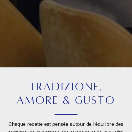
T
R
A
D
I
Z
I
O
N
E
,
A
M
O
R
E
&
G
U
S
T
O
Chaque
recette
est
pensée
autour
de
l’équilibre
des