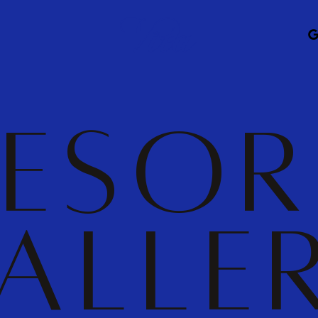
G
P
R
E
S
O
R
A
L
L
E