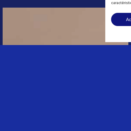
caractérist
Ac