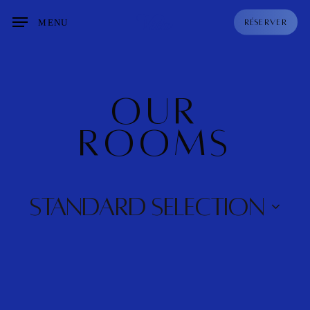
Skip
MENU
RÉSERVER
to
main
content
OUR
ROOMS
STANDARD SELECTION